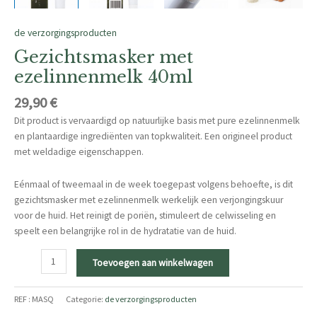
de verzorgingsproducten
Gezichtsmasker met
ezelinnenmelk 40ml
29,90
€
Dit product is vervaardigd op natuurlijke basis met pure ezelinnenmelk
en plantaardige ingrediënten van topkwaliteit. Een origineel product
met weldadige eigenschappen.
Eénmaal of tweemaal in de week toegepast volgens behoefte, is dit
gezichtsmasker met ezelinnenmelk werkelijk een verjongingskuur
voor de huid. Het reinigt de poriën, stimuleert de celwisseling en
speelt een belangrijke rol in de hydratatie van de huid.
Gezichtsmasker
Toevoegen aan winkelwagen
met
ezelinnenmelk
REF :
MASQ
Categorie:
de verzorgingsproducten
40ml