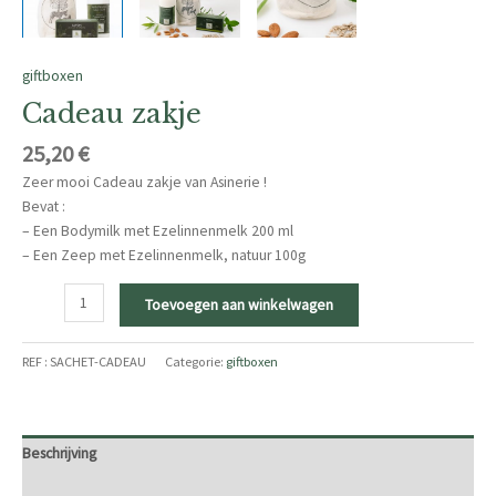
giftboxen
Cadeau zakje
25,20
€
Zeer mooi Cadeau zakje van Asinerie !
Bevat :
– Een Bodymilk met Ezelinnenmelk 200 ml
– Een Zeep met Ezelinnenmelk, natuur 100g
Cadeau
Toevoegen aan winkelwagen
zakje
aantal
REF :
SACHET-CADEAU
Categorie:
giftboxen
Beschrijving
Aanvullende informatie