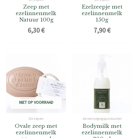
Zeep met
Ezelzeepje met
ezelinnenmelk
ezelinnenmelk
Natuur 100g
150g
6,30
€
7,90
€
NIET OP VOORRAAD
De zepen
de verzorgingsproducten
Ovale zeep met
Bodymilk met
ezelinnenmelk
ezelinnenmelk